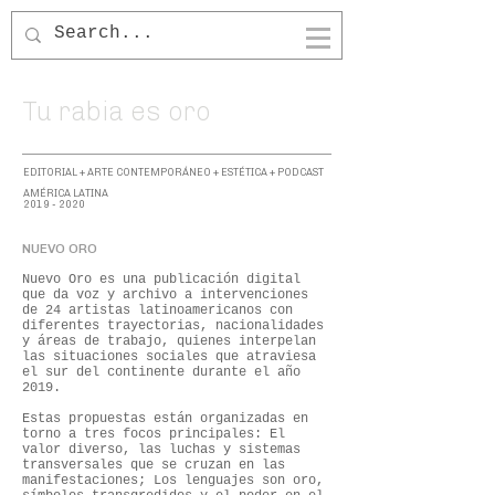
LUCIANA
SERRANO
Tu rabia es oro
EDITORIAL + ARTE CONTEMPORÁNEO + ESTÉTICA + PODCAST
AMÉRICA LATINA
2019 - 2020
NUEVO ORO​
Nuevo Oro es una publicación digital
que da voz y archivo a intervenciones
de 24 artistas latinoamericanos con
diferentes trayectorias, nacionalidades
y áreas de trabajo, quienes interpelan
las situaciones sociales que atraviesa
el sur del continente durante el año
2019.
Estas propuestas están organizadas en
torno a tres focos principales: El
valor diverso, las luchas y sistemas
transversales que se cruzan en las
manifestaciones; Los lenguajes son oro,