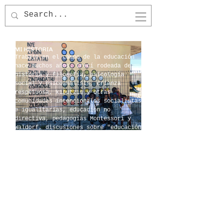
LUCIANA
SERRANO
MI HISTORIA
Trabajo en el campo de la educación
hace muchos años. Crecí rodeada de
historia y filosofía, psicología
social y psicoanálisis, crianza
respetuosa, kibutzim y otras
comunidades intencionales socialistas
e igualitarias, educación no
directiva, pedagogías Montessori y
Waldorf, discusiones sobre "educación
especial" y neurodiversidad, juego
libre y no-intervención, desarrollo
social y programas de acción
comunitaria, marcos de educación
popular y proyectos de educación
dirigidos por estudiantes y
comunidades.
MI CAJA DE HERRAMIENTAS
Mi principal fortaleza es el